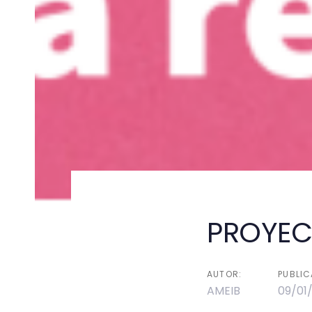
PROYEC
Post
navigati
AUTOR:
PUBLIC
AMEIB
09/01