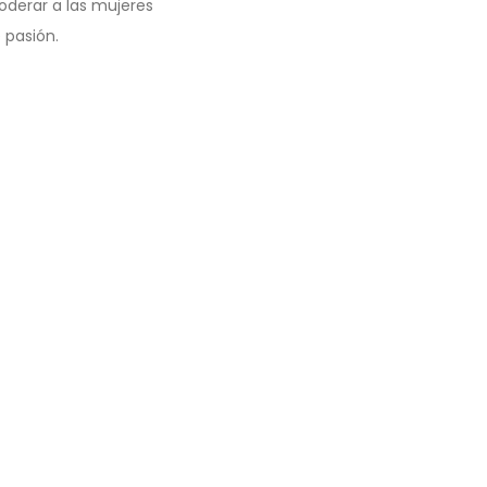
oderar a las mujeres
 pasión.
 culturales y
 reflejó un interés
io para construir
a concluyó con una
us vidas y entornos
sta e inclusiva.
IENTES ARTÍCULOS
IVA LA JUVENTUD