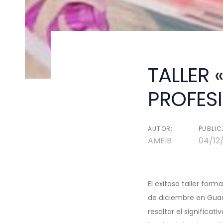
TALLER 
Post
PROFES
navigati
AUTOR:
PUBLIC
AMEIB
04/12
El exitoso taller form
de diciembre en Guad
resaltar el significat