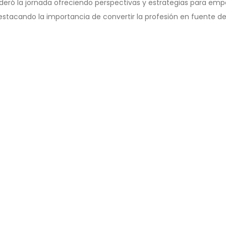
ideró la jornada ofreciendo perspectivas y estrategias para emp
estacando la importancia de convertir la profesión en fuente de
s clave como el desarrollo de habilidades, superación de barreras
sidad en el ámbito laboral. La audiencia diversa y comprometida
aldad de oportunidades, y el evento se consolidó como un espac
etidas con la promoción de la igualdad de género. La jornad
ción por parte de los participantes de aplicar lo aprendido en s
cando el compromiso con la construcción de una sociedad más ju
Siguientes
IOS
SIGU
Artículos
 AL DÍA
¡QUE V