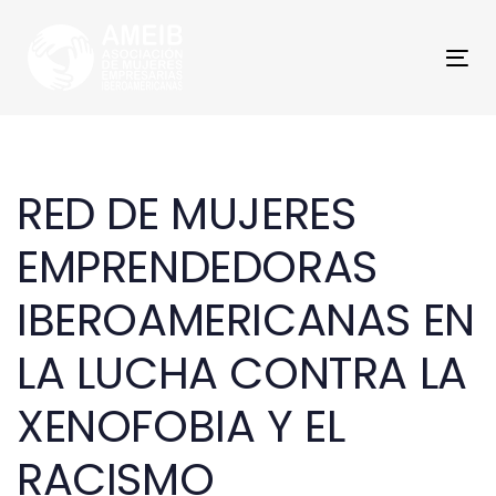
Skip
Skip
links
to
primary
Tog
navigation
navi
Skip
Post
to
content
navigation
RED DE MUJERES
EMPRENDEDORAS
IBEROAMERICANAS EN
LA LUCHA CONTRA LA
XENOFOBIA Y EL
RACISMO