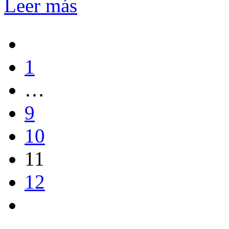
Leer más
1
…
9
10
11
12