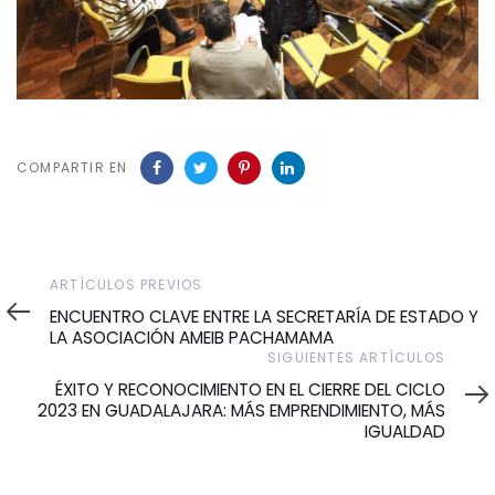
COMPARTIR EN
Artículos
ARTÍCULOS PREVIOS
Previos
ENCUENTRO CLAVE ENTRE LA SECRETARÍA DE ESTADO Y
LA ASOCIACIÓN AMEIB PACHAMAMA
Siguientes
SIGUIENTES ARTÍCULOS
Artículos
ÉXITO Y RECONOCIMIENTO EN EL CIERRE DEL CICLO
2023 EN GUADALAJARA: MÁS EMPRENDIMIENTO, MÁS
IGUALDAD