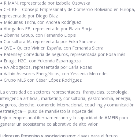
● RIMAN, representada por Izabella Ozowska
● CECBE – Consejo Empresarial y de Comercio Boliviano en Europa,
representado por Diego Díaz
● Máquinas Trichi, con Andrea Rodríguez
● Abogados FB, representado por Flavia Borja
● Zibanna Group, con Fernando Llopis
● Consultora IA, representada por Erika Sánchez
● QVE – Quiero Vivir en España, con Fernanda Sierra
● Patenseg Correduría de Seguros, representada por Rosa Inés
● Enagic H2O, con Yukonda Esparragoza
● RA Abogados, representada por Carla Rosas
● Valhin Asesores Energéticos, con Yessenia Mercedes
● Grupo MLS con César López Rodríguez.
La diversidad de sectores representados, franquicias, tecnología,
inteligencia artificial, marketing, consultoría, gastronomía, energía,
seguros, derecho, comercio internacional, coaching y comunicación
estratégica— puso de manifiesto la riqueza del
tejido empresarial iberoamericano y la capacidad de
AMEIB
para
generar un ecosistema colaborativo de alto valor.
Liderazgo femenino y asociacionismo:
claves para el futuro